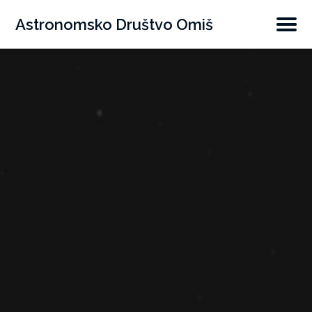
POČETAK
Astronomsko Društvo Omiš
O NAMA
OPREMA
KONTAKT
FACEBOOK