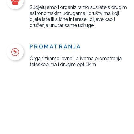
Sudjelujemo i organiziramo susrete s drugim
astronomskim udrugama i društvima koji
dijele iste ili slične interese i ciljeve kao i
druženja unutar same udruge.
PROMATRANJA
Organiziramo javna i privatna promatranja
teleskopima i drugim optičkim
instrumentima. Također održavamo i male
škole noćnog neba gdje se mogu upoznati
najpopularnija zviježđa.
PREDAVANJA
Održavamo popularno - znastvena
predavanja za građane i učenike osnovnih i
srednjih škola s ciljem podizanja općeg
znanja o astronomiji, astrofizici i astronautici.