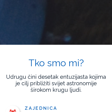
Tko smo mi?
Udrugu čini desetak entuzijasta kojima
je cilj približiti svijet astronomije
širokom krugu ljudi.
ZAJEDNICA